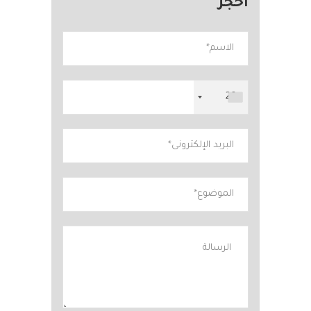
احجز
+20