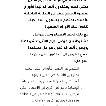
السبب الحقيقي للإصابة بـ أورام الاثنى
عشر، فهم يعتقدون أنها قد تبدأ كأورام
صغيرة الحجم تنمو في البطانة الداخلية
للأمعاء، لكنهم لا يعلمون -بعد- كيف
تتكون تلك الأورام الصغيرة.
مع ذلك لاحظ الأطباء وجود عوامل
مشتركة بين مرضى اورام الاثنى عشر، لهذا
يرجحون أنها قد تكون عوامل مساعدة
تدفع المرض إلى الظهور، ومن بين تلك
العوامل:
التقدم في العمر: فأورام الاثنى عشر
تكثر بين الأشخاص الذين تتراوح
أعمارهم ما بين الستين والثمانين عامًا.
الإصابة بأمراض أخرى في الأمعاء، مثل
مرض السيلياك أو الداء الزلاقي ( celiac
disease) ومرض كرون (Crohn’s