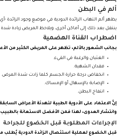
يمكن للمريض الاستعانة بمعرفة بعض الأعراض للتأكد من
ألم في البطن
يظهر ألم التهاب الزائدة الدودية في موضع وجود الزائدة -أي
ينتقل بعد ذلك إلى أماكن أخرى، ويلاحظ المريض زيادة شدة ال
اضطراب القناة الهضمية
بجانب الشعور بالألم، تظهر على المريض الكثير من الأع
الغثيان والرغبة في القيء.
فقدان الشهية.
انخفاض درجة حرارة الجسم كلما زادت شدة المرض.
الإصابة بالإسهال أو الإمساك.
انتفاخ البطن.
إنَّ الاعتماد على الأدوية الطبية لتهدئة الأعراض السابق
وانتشار العدوى، لهذا فمن الأفضل الاستعانة بالطبيب
الإجراءات المطلوبة قبل الخضوع للجراحة
قبل الخضوع لعملية استئصال الزائدة الدودية يُطلب 