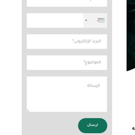
+20
ه